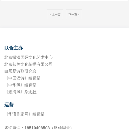
井步行街/霍忠 71 走进溪口/李景 73 纸上光阴，终究是空白的叙写/绿柳
办。征集时间从2020年12月1日至2021年4月30日，共收到来自全国28个
74 童年的美好时光/孙赋瑶 76 风动，春归处/彭丽 诗航船 77 沉入杯底的
省、直辖市、自治区的参赛稿件1358篇。经过严格的初评、终评，郭建
茶（组诗）/王爱民 79 擦拭器皿的过程（组诗）/董喜阳 81 头屯河/黄金
上一页
下一页
国的《月光浴》、赖海石的《午夜之光》荣获一等奖；吴金良的《发
82 火焰（组诗）/陈玉泉 83 青甘行（组诗）/海盈 85 树（组诗）/阿娉 87
小》等5篇作品荣获二等奖，马宝山的《沉默的紫石街》等10篇作品荣
骆驼的诗/骆驼 邓琍的诗/邓琍 88 云岭，一个没有星星的夜晚（外一
获三等奖，《文安是个什么地方》等30余篇作品荣获优秀奖。乌力波网
首）/王恩贵 89 放歌江湖（外一首）/杨彬 活着（外一首）/浪少 90 一天
刊被授予组织奖。 颁奖会特邀河南省作协副主席杨晓敏、中国作家协会
中最美好的时间（外一首）/李继强 故乡/赵成 思念/王德席 91 仙女湖的
《作家文摘》报副主编季冉、河北省小小说艺委会主任蔡楠、河北省文
风（外一首）/杨家育 春风（外二首）/王传忠 92 花殇（外一首）/黄军
联《小小说月刊》主编郭晓霞、广东小小说学会会长申平、东北小小说
贤 藏在城市深处（外一首）/张明霞 我将把灵魂引向火光/张胜利 93 睡
联合主办
创作基地主任袁炳发、河南小小说学会副会长刘建超、《大观》主编张
姿/雪瑞彬 94 心中之花（外一首）/田雪阳 熊流明的诗/熊流明 95 致敬护
晓林、《作家文摘》编辑王晓君、《渤海风》主编刘国莉、《沧州日
北京徽汉国际文化艺术中心
士（外一首）/王猛 假肢 （外五首）/刘文邦 96 寒食
报》副刊部主任高海涛等嘉宾、评委出席。 活动期间还举办了“法治文
北京知美文化传播有限公司
化与小小说精品创作”座谈会和“全国著名作家看文安”活动。
白居易诗歌研究会
《中国汉诗》编辑部
《中华风》编辑部
《渤海风》杂志社
运营
《华语作家网》编辑部
咨询电话：
18510408503
（微信同号）