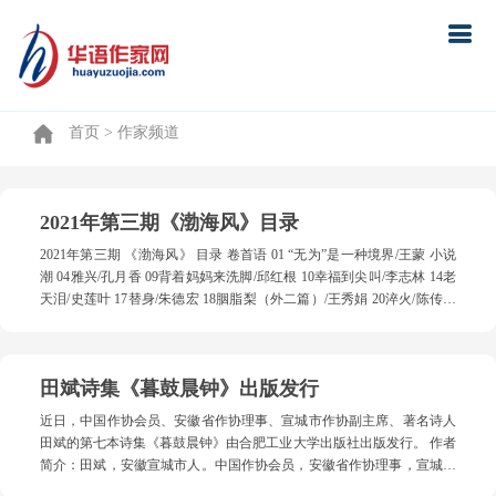
首页
首页
> 作家频道
2021年第三期《渤海风》目录
2021年第三期 《渤海风》 目录 卷首语 01 “无为”是一种境界/王蒙 小说
潮 04雅兴/孔月香 09背着妈妈来洗脚/邱红根 10幸福到尖叫/李志林 14老
天泪/史莲叶 17替身/朱德宏 18胭脂梨（外二篇）/王秀娟 20淬火/陈传平
23变态的点赞/秦仲濂 28蓝金子/寇莉 29小尾巴的理想/芦芙荭 30毽子/喻
永军 31孙家媳妇/江东璞玉 散文风 32发现，才是最美的风景/王建刚 34
又见罗浮山/ 李婷 36亲情永在/唐丽萍 38家乡的那条河/张华 39编辑孙犁
田斌诗集《暮鼓晨钟》出版发行
的珍贵“土味”/高欣然 42海蜇/蒋建春 43听雨/王传忠 44六月，向家人汇
报/沈凭 45年轮/军魂 46老座钟/王钧利 47无所事事/韩英 48赣东的四季雨/
近日，中国作协会员、安徽省作协理事、宣城市作协副主席、著名诗人
步德理 50浮来青茶园不是梦/赵月虹 诗航船 52纸空间及其他/王桂林 54
田斌的第七本诗集《暮鼓晨钟》由合肥工业大学出版社出版发行。 作者
江汉的诗/江汉 56童心里的红色歌谣（组诗）/杜思高 58刘斌的诗/刘斌
简介：田斌，安徽宣城市人。中国作协会员，安徽省作协理事，宣城市
60王慧俊的诗/ 王慧俊 61陈峰（山东）/黄宇周/高宏标/李兴友/廖永章 刘
作协副主席，《鳄城文学》主编。在《人民日报》《中国艺术报》《诗