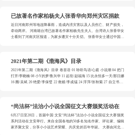
美玲/姜莉/高晓辉/诗意凌霄/何中俊 风和日丽（浙江）/刘宗杰/姚凤霞/ 耿
刊》《人民文学》《中国作家》《青年文学》《解放军文艺》《北京文
晓丽 宋在侠/左同超/徐阳/刘文邦（山东）/唐成光(四川） 曾令阳（广
学》《上海文学》《时代文学》《清明》《诗选刊》《青年文摘》等报
东）/刘继业（天津）/沈凭（广东） 安安静静（贵州）/梅树勇（湖北）/
已故著名作家柏杨夫人张香华向郑州灾区捐款
刊发诗千余首。有诗入选《中学生朗诵诗100首》《中国年度优秀诗
钱薇（云南） 孙丽红（河南）/马雁鸿（黑龙江）/ 雒士心（甘肃） 吴林
歌》《中国诗歌精选》《中国诗歌年度排行榜》等多种选本。著有诗集
福（甘肃）/徐丽（吉林）/苏华强（广东） 何飞龙（陕西）/翁衡临（江
近日河南郑州等地连降暴雨，造成内涝灾害以及人员伤亡、财产损失，
7部。获《人民日报》“暖家”全国诗赛一等奖等多种奖项。 《暮鼓晨
苏）/严运胜（湖南） 滕立民（河北）/陈超峰（安徽）/吴虚谷（江苏）
牵动两岸。 河南籍台湾已故著名作家柏杨先生夫人、台湾诗人张香华女
钟》是一部内容广泛而坚实、写法丰富而多彩的诗歌作品集。诗集题材
张晓平（广西）/贾文锋（陕西）/曾胜昔（江西） 施宏（湖北）/李勇
士看到了河南灾区报道，为家乡遭灾十分关切。 张香华女士通过中国现
主要涉及山水风景、田园乡土、挚爱亲情、家国忧思等。诗歌语言凝
（贵州）/溪舞劲风（河南） 谢兴俗（四川）/方玺（浙江）/陈振（江
代文学馆原副馆长周明先生，为郑州灾区向河南慈善总会捐赠2万元善
练，语调淡定、从容，对身边事物进行诗意拆解，诗句与鲜活的生活感
西） 江雨（广东）/张敬梓（四川）/李宝祥（浙江） 毛青豹（甘肃）/翟
款，聊表对家乡父老表示关切和慰问，期盼郑州等地早日脱离洪灾，恢
受融合在一起，体现出一种率真的力量，给人以惊醒的触动和悠久的回
恩洲（宁夏）/唐成光（四川） 许跃宇（云南）/李宏（辽宁）/杨定祥
复正常生活。
味。 正如著名评论家孔令培先生在序言中所写：“诗人的生花妙笔触及
2021年第二期《渤海风》目录
（安徽） 张林春（陕西）/黄谷子（湖南）/陈鹏
生活的方方面面，凡尘世间有的，都会有田斌的诗意描绘，但田斌的诗
魂在本质上属于土地、田园以及植根于血脉中的故乡情结。这些纠结，
2021年第二期《渤海风》目录 卷首语 01 聆听鸟语/心庭 小说潮 04 把门
化为辞章，形于歌咏，便形成了诗人一种藏于胸臆而又挥之不去的家国
打开/李晓楠 08 小Y的梦/鲁兴华 11 起坟/赵福海 15 比永恒多一天/那日娜
情怀和忧患意识。” 作为当代实力派诗人，田斌作品曾多次发表于《人
16 圈/吴斌 20 绝爱/李保璧 22 救赎/李成猛 24 浮萍/张秋菊 27 自立书亭/
民日报》《人民文学》《中国作家》《诗刊》《青年文学》《北京文
左同超 28 不见 shorts/天冬 29 绝境(外二篇）/王秀娟 散文风 31 百年红船
学》《上海文学》《清明》、《安徽文学》等名报大刊，深受读者喜
正奋楫/陆相华 35 大树与小鸟 /裴东升 37 飞翔/杜爽 39 云在青天水在瓶/
爱。（安徽科技报全媒体记者 李振 通讯员 黄朝江）
任红伟 41 麦苗掩映的思念/梅会林 43 我与《战友报》的三段缘/梁桐纲
“尚法杯”法治小小说全国征文大赛颁奖活动在
45 蕉岭的低调/陈彦儒 47 我的生活与作家梦/宋海红 48 石榴寄情思/何利
军 50 走进周庄/吴利强 52 望月/向墅平 54 再忆父亲/杨剑横 56 前度小女
文安举行
6月27日至28日，首届中国·文安“尚法杯”法治小小说全国征文大赛颁奖
访“六榕”/李婷 58 住院琐记/晋耀文 59 琴弦为路/牛典 60 珍重待春风/杨林
系列活动在文安举行。来自全国各地的50多名知名作家、评论家、编辑
62 梦湖散记/步德理 64 畅读《淇河晨报》/田万里 66 春风栖在故乡/平永
家齐聚文安，分享小小说艺术荣耀、共庆党的百年华诞。 大赛由河北省
东 67 老婆的风筝/邓英肇 68 打捞记忆里旧时光/彭道德 70 长长了的王府
小小说艺委会、中共文安县委全面依法治县办公室和县司法局联合主