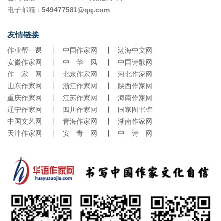
电子邮箱：
549477581@qq.com
友情链接
作业帮一课
丨
中国作家网
丨
渤海中文网
安徽作家网
丨
中 华 风
丨
中国诗歌网
作 家 网
丨
北京作家网
丨
河北作家网
山东作家网
丨
浙江作家网
丨
陕西作家网
重庆作家网
丨
江苏作家网
丨
海南作家网
辽宁作家网
丨
四川作家网
丨
国家图书馆
中国文艺网
丨
青海作家网
丨
湖南作家网
天津作家网
丨
安 青 网
丨
中 诗 网