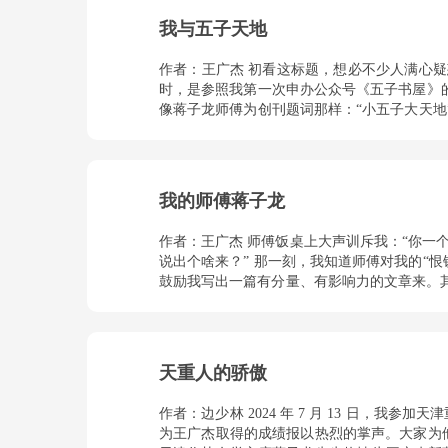
说：“让他们吃饭，你去找张大娘，告诉她，
我与五子天地
暴雨把姐姐的伞刮跑了，姐姐追着把伞找回来
了“落汤鸡”。不一会儿工夫，哥哥姐姐们听
作者：王广杰 初看这标题，想必不少人满心疑
亲端了一碗红糖水，母亲看到姐姐湿漉漉的头
时，是参照我第一次申办公众号《五子书屋》的
吧。”姐姐答应了妈妈，一回头看到锅摆在地上
像蒋子龙师傅为创刊题词那样：“小五子大天
妈来了。”（传说阴历六月二十八，托塔天王李
时光荏苒，《五子天地》已悄然走过六个春秋
让姐姐亲身感受到一个母亲的能量，只要有一口
里自斟自酌，到后来慢慢将运营公众号、刊发
哪吒”。 看到姐姐发给我迟到六十六年的故事
论，这份成长与蜕变，绝非我一人之功，离不
风雨中奔跑的小女孩追着伞跑丢了鞋刻在我生
众，却似一个温暖的大家庭。其间诸多成员，
杰，男，笔名五子书屋，天津市人，大专学历
我的师傅蒋子龙
界各地每一处有华人的角落。往昔，这于我而
家，《青年文学家》杂志理事，中国诗歌学会
默默奉献？有些粉丝，相伴已有五载，我却连
《中老年时报》《天津工人报》《齐鲁文学》
作者：王广杰 师傅饭桌上大声训斥我：“你一
的文字，皆是粉丝阅读《五子天地》微刊后的
年文学家》等多家刊物发表和获奖。
说出个啥来？” 那一刻，我知道师傅对我的“
诸多华人粉丝将《五子天地》微刊视作了解天
鼓励我写出一篇有分量、有影响力的文章来。
室全体同仁而言，恰似熠熠闪光的勋章，是前行
像我这个年纪的人还在写随笔，却连一篇六千字
长为如今流光溢彩的品牌自媒体。其间，诸多
我和师傅一次千载难逢的机会——派我、师傅
心心念念、关切不已的话题递至大咖们面前，
行，我也因此错失了与师傅相识、学习的绝好机
赞：《五子天地》仿若一位知心老友，足够接地
握住那次 “拜师”的机缘，但在天重厂的那些
多已至花甲之年，精力虽不比往昔，却有着年
天重人的骄傲
当了几年工人，亲身参与了天重厂自 “七零工
验。忆起成立之初，团队里仅有寥寥数位天津作
供应科，科里不少人都知道我曾是厂里广播里
会员亦是人才济济，超 20 人。 从最初与
作者：边少林 2024 年 7 月 13 日，我
多久，我就被提拔为组长，之后又被厂长钦点
枝，携手并肩、共赴前程。诗
为王广杰取得的成绩报以热烈的掌声。大家为他
务局、天津铁路分局、煤建公司、经委、计委