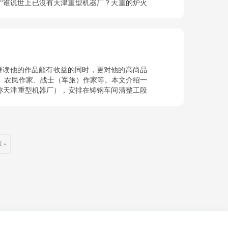
“谁说世上已沒有天津重型机器厂？天重的炉火
“煤炭大王”，现在想来，这个称呼确实名至所
的炉火》所描述的亲情、友情、同事情、天重情，
意在珠海为我题写了“小五子大天地”的励志书
章内容朴茂丰韵，心得独抒；文字清通，真情弥
今《五子天地》团队能有这么强的凝聚力和向心
，一双眼睛闪出睿智的亮光。工人师傅们都亲昵
店前厅温馨柔和的灯光下，师傅耐心地为我讲解
。上世纪八十年代，天津市工业大干快上，能源
书发售发布会的消息，师傅毫不犹豫地为我录制
炭供应不足严重影响生产。当时生产厂长王兆振慧
的我的新书《通红的炉火》就销售一空。书店和
勇于担当。那年大年初五那天，他没过完春节假
布会成功的“庆功宴”，并请来相交几十年的文坛
拜读他的作品颇有收益的同时，更对他的高尚品
从天津带来的烧饼和咸菜充饥，千方百计让矿上
家、农民作家、战士（军旅）作家等。本文介绍一
，不顾身体感冒发烧，连续多日奔波于大同矿务
改称天津重型机器厂），安排在铸钢车间清整工段
厂万名职工生死存亡的大事。精诚所至，金石为
传活动，出黑板报，车间团总支办报，团总支书
块优先装車，及时发运到天重厂，保证了企业生
车间里，突然激情涌动，写了一首“诗”（这首
产。 王广杰为天重的正常运营立下了汗马功劳。在
工作，业务繁忙，责任重，工作压力大，写作这项
国各大报刋和微刊发表作品。 2021 年，他
阅读晚报上刊载的各类文章，逐渐接近写作者和文
界颇具影响力的自媒体，在全市占踞领先之位。
得以重新追逐文学梦，与写作结缘。他写散文、随
页
建设中国式现代化国家的主旋律和最强音！至今
学情、师生情、师徒情，写他发现的真善美的人
，以及仍然活跃在社区的天重艺术团等等，都是天
水平，因而他的文章有骨有血有肉，有艺术性和
》《中华传奇》《中华风》《中老年时报》《天津
期刊《北斗星》《七彩虹》等。他的多篇作品受
时代，他紧跟时代步伐，努力学习掌握电脑操作
月，《五子天地》已刊出了 250 多期。这个微刊
。他采访、编辑，辛勤耕耘，默默奉献。他利用这
可泣！ 为办好《五子天地》，他深入生活，走