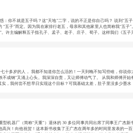
妈妈要生了。”姐姐顶着雨跑到张大娘家，张大娘三步并作两步来到我家，
。张大娘催促她说：“玲，快点！”姐姐索性抱着伞跟着张大娘一路小跑
到我的哭声，张大娘出来告诉他们，母亲又生了个小弟弟，姐姐悬着的心终
惑：你不就是五子吗？这“天地”二字，说的不正是你自己吗？ 说到“五
发和衣服说：“快去换衣服！”张大娘帮着送走了接生婆，又给母亲煮
 “五子”而定。因为我在家排行老五，母亲和其他家里人也简称我“五子”
，空的！两个弟弟、一个哥哥像饿狼一样，一会儿一锅粥全喝没了。一切
地”。许主编解释五子指孔子、孟子、老子、庄子、荀子。这样我们《五子
靖儿子哪吒驾风携雨从黑龙江赶到海河给母亲上坟 ) 我的降生给母亲
。今日，我怀揣着一腔热忱与感慨，第一次对着它袒露心声。回首往昔，
气，母亲就会使出全部力量保护着她所有的儿女。从此我在母亲心中成了
内容视作一份传递文化、积累功德的事业，其间的跨越，无疑是一场脱胎
，我哭成了泪人。那天我用微信回复给姐姐，写下了“我是哪吒”：六十
开身边每一位志同道合的同仁，离不开那些怀揣热忱、纷至沓来入驻我们公
命中。她瘦小的躯体在我心中顶天立地，姐姐迎我出生，我陪你到老，这就
数年如一日，毫无怨言、默默耕耘，怀揣一腔赤诚，一心要将每期精心雕
。中国共产党党员，天津作家协会会员，华语作家网天津频道主编，办有
言，简直是遥不可及的幻梦，是连想都不敢想的奢望。究竟是何种魔力，
会员，中国散文学会，中国西部散文学会，天津诗词学会会员，及多个网
他们从属哪个团队都浑然不知。犹记得，当一帧帧满是肺腑之言的朋友圈
《渤海风》《花溪》《传奇故事》《参花》《文学百花苑》《中华传奇》
个七十多岁的人， 我都不知道你怎么活的！一天到晚不知写些啥，你说
有感而发，刹那间，温热的感动如潮水般涌上心头，模糊了我的双眼。 放
恨铁不成钢”又涌上心头。我深深自责，又让师傅动气了。 从我和师傅开
津的一扇澄澈窗口，借由它，触摸天津的文化脉搏，感知这座城市的独特
其实，我何尝不想早日实现这个目标？可我基础太差，肚子里没多少墨水
路上莫大的鼓舞与鞭策。 六载光阴，见证了《五子天地》文化传媒从籍
的文章都写不出来，你说师傅能不为我着急吗？ 我和师傅相遇在 55 
学界泰斗、业界翘楚欣然走进镜头，与翘首以盼的粉丝们亲切会晤、面对
以及天重厂另外三名职工，一同到天津人民出版社参加小说创作培训学习
收获的是他们深入浅出、接地气的精妙解答，这般良性互动，自然引得
遇。我常常想，如果 55 年前能拜在师傅门下，我如今绝对不会是这个
气，担得起“值得信赖”四字，所载所录、所讲所拍，皆是滋养心灵、提
日子，仍让我时常为之自豪——即便我没在文学路上取得长足进步，也没
轻人都难以企及的热忱与执着。制作经验从零起步，靠着一股“干中学、学
程”后的快速发展建设，还经历了修围墙、修炼钢炉等全厂瞩目的“大事件”
家协会会员，仿若微弱的光；时至今日，已汇聚成一支蔚为壮观的文化劲
的“常客”，是小有名气的活跃人物。那时我暗暗下定决心：绝不辜负供应
爱新觉罗、三源书画院小心翼翼地牵起合作之手，投石问路；到如今放眼
参加天津重型机器厂（简称“天重”）退休的 30 多位同事共同出席了同事王广杰
担任煤炭催发员。三十八年过去了，我可以骄傲地说：我没有愧对岁月的
高兴！向他祝贺！这本新书收集了王广杰在两年多的时间里发表的一百多
等部门都为天重厂大开方便之门，让天重厂从大同矿务局的煤炭发运一路