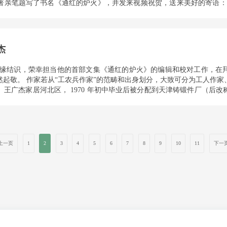
著亲笔题写了书名《通红的炉火》，并发来视频祝贺，送来美好的寄语：
八年里，我从未让天重厂因煤炭供应不到位而影响生产。当时大家调侃我是
是情感，是天重文化。王广杰一直在守护和秉持天重文化，其新著《通红
徊。六年前，当我创办的《五子天地》公众号成功上线时，师傅得知后，特
心力和凝聚力，在这种情怀和风骨之中，王广杰因事依势，斐然成章。文
》创办两周年，师傅又发来视频，为我们团队注入了非同一般的动力。如
，已有几十年的交情。正可谓天重厂情谊比天重。他身材不高，黝黑的皮肤
要出书时，不仅为我题写书名，还撰写了寄语。在那个终生难忘的夜晚，饭
我工作。他曾在铸钢車间当清整工人，后又到厂供应处承担煤炭采购工作
想起来仍觉得温暖美好。后来我到师傅家，汇报出版社次日将为我举办新
杰
不应求。企业一个月就需要 1 万吨煤炭，资金达四五百万。企业因煤
所有到场祝贺的老师、文友都十分激动。新书售卖发布会上，出版社拉来
担子可不轻，直接关系到全厂的生产是否正常运行。王广杰不负重望，
好长时间没出现过了。” 我的新书出版后，师傅还特意为我举办了庆祝发
有缘结识，荣幸担当他的首部文集《通红的炉火》的编辑和校对工作，在
。当时大同人都还在过年，街上冷冷清清，没有一家饭店开业。他只能用
起敬。 作家若从“工农兵作家”的范畴和出身划分，大致可分为工人作
，争取厂里早日收到煤炭才是广杰心中最热切的期盼。广杰他不怕天寒地冻
王广杰家居河北区， 1970 年初中毕业后被分配到天津铸锻件厂（后
“天重”厂的大好形势和缺少煤炭影响生产的严重性，煤炭是直接关乎到全
术的同时，参加河北夜大“宣传报道班”，积极参加厂里、车间的文化、宣
志们，大同矿务局领导决定：支持天重厂，及时供应！乌黑发亮的大同煤
有一次，团支部组织团员青年义务劳动，他站在风铲轰鸣、电焊弧光闪烁的
3 年天重厂连续从大同煤矿进煤百万吨。通红的炉火熊熊燃烧，企业得以正常生
里被戏称为“诗人”。 七年之后，他先后被安排在供应科仓库和外勤组
工人的好评。广杰退休以后，他胸怀大志，勤奋好学，笔耕不辍，经常在全
他开始担任《今晚报》评报员，连续 6 次被评为百佳评报员。期间，他大量
的五年时间里，公众号从小到大，由弱到强，现已发展成为天津市文化
文化气息的感染，愈发与文学写作投缘。 2011 年正式退休后，他
上一页
1
2
3
4
5
6
7
8
9
10
11
下一
城内外、大江南北。《五子天地》微刊传承了中华民族传统文化，唱响了
试写小说、小诗。他有一种广大的情怀，故而写亲情、友情、爱情，写同
天重是天重人的精神原乡，王广杰的新著和陆清先生的《天重情怀》摄影集
文学讲堂，听讲座，向名家请教，虚心学写作，不断提高自己文稿的质量
”蒋
了 100 余篇作品，发表于《齐鲁文学》《中乡美文化》《文学百花苑
《海河文苑》《西部散文选刊》《天津日报·北辰之声》等报刊以及内部
天津市作家协会，成为一名会员。 广杰与时俱进，当今世界进入到信息化
在网上申办了个《五子天地》公众号微刊，自己担任主持人。到 2023 年 7 
人甚至近 10 万人阅读，多篇获点赞。已经由“丑小鸭”变成了“白天鹅”
扬正能量，为建设天津美丽家乡而凝心聚力，传播中华传统文化，举动可歌