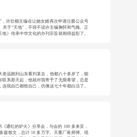
告诉哥哥烧水，然后带着姐姐去请接生婆。狂风
。待接生婆和张大娘一起来到我家后，姐姐已成
于踏实下来。听着我的哭声震耳欲聋。姐姐给母
子”，许壮楣主编在让她女婿再次申请注册公众号
了几个鸡蛋。母亲说：“玲，饿了吧？去吃点饭
。关于“天地”，不得不说许主编胸怀和气魄。正
趋于平静了。 母亲说：“这是秃尾巴老李来家看
天地》传承中华文化的办刊宗旨就相得益彰了。
带来了痛苦，同时也带来了无限的生机与希望，更
从起初单纯地寻求自我陶醉，沉浸在一方小天地
上天赐给她最珍贵的“礼物”，这就是我——“小
换骨般的蜕变，是不折不扣的质的飞跃。平心而
六年前我驾风携雨，六十六年后我大事未成，但在
众号的老师们。 我们这个团队，虽有几百人之
是小弟的心声：姐姐我爱你！ 作者简介：王广
琢的内容，播撒到大江南北、长城内外，乃至世
自媒体《五子天地》公众号任主编，中国乡村作
让这些可亲可敬的人，愿与我一道，不辞辛劳、
络平台编辑，有作品在《天津日报》《今晚报》
感言截图呈现在眼前，那些或长或短、饱含深情
《中国文艺家》《鸭绿江》《中国诗影响》《青
你大老远跑到山东看刘某去，他都八十多岁了，能
眼四海，大江南北、长城内外，乃至异国他乡，
始有联系那天起，他就对我寄予了无限希望，总是
魅力。这份毫无保留的信任与支持，于我们工作
，连我自己都恨自己，仿佛这七十年都白活了。
籍无名的“丑小鸭”，一路蹒跚却坚毅地蜕变，成
年前的天津重型机器厂。那时，厂里宣传科曾给过
面畅聊。我们仿若一座桥梁，精准地将基层群众
。可令人终身遗憾的是，师傅因突发情况没能同
粉丝群体愈发庞大，赢得声声赞誉。大家由衷称
样子。 上天似乎总在眷顾每个人。虽然我没能把
升文化涵养的知识甘霖。 我们这一众参与者，大
有荒废那段人生中最美好的年华。 我在生产一线
中干”的韧劲，一路摸爬滚打，积攒下宝贵的经
，着实见了世面、长了见识。 后来我从车间调到
旅，拥有 10 多位省市级作家协会精英，区级
科长马宏文的提携，一定要做出点成绩来。没过
望去，多个艺术文化团队纷至沓来，主动递来橄榄
新书《通红的炉火》分享会，与会的 100 多来宾，
安排。当年承担天重厂煤炭催发工作时，大同矿
篇散文，总计 10 多万字。天重厂蒋师傅、现
顺畅，也缓解了煤建各分公司及煤建公司大同矿