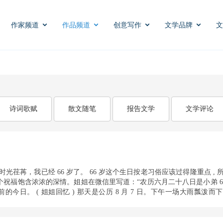
作家频道
作品频道
创意写作
文学品牌
文
诗词歌赋
散文随笔
报告文学
文学评论
光荏苒，我已经 66 岁了。 66 岁这个生日按老习俗应该过得隆重点 ,
祝福饱含浓浓的深情。姐姐在微信里写道：“农历六月二十八日是小弟 66
年前的今日。 ( 姐姐回忆 ) 那天是公历 8 月 7 日。下午一场大雨
灭了！”当时姐姐只有 6 岁，连 1.3 米身高都没有。她和大哥费尽
力地躺在床上，告诉她熬粥步骤。水开了，把玉米面下到锅里，姐姐站在
姐跑到里屋大声喊着：妈妈，她怕妈妈闭上眼再也睁不开，就用手给母亲