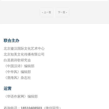
长。王广杰果然不负众望，就在初秋的蓝天白云之下，花草葳蕤之间，
和情满意足的畅达。他对亲情无限的描写，对老伴相扶相携的倾诉，让
无华而不失快意幽默，一些故事饶有趣味、烟火缭绕，若非亲历仅凭虚
红，你准备好赴这场春天的约了吗？” 答案在某个不经意的清晨揭晓。
在海河旁之三岔河口，他配合作协领导，举办了一场别开生面的诗歌朗
人感同身受，与作者产生了共鸣。 其三，追本溯源难忘通红的炉火。英
构，是难以想象的。书中篇幅字数简短、撒豆成兵，寻常日子、百姓人
那日转过街角，猝不及防撞入一片粉白的烟霞里。海红花开了，开得那
诵活动。他早早地就将音响、话筒、标语等，一应俱全地搬到了现场。
雄始于草莽，作者从学校分配到“天重”当工人，在铸钢车间清整工段氧
上一页
下一页
家，从柴米油盐到琴棋书画，话题丰富、如叙家常。师徒、父母、亲
样肆意又温柔，枝丫上挤满了层层叠叠的花瓣，像谁把冬雪揉进了春
他关照每一位诗友，热心地为大家照相，当诗友朗诵诗歌时，他总是认
化皮组，对铸件毛坯进行热处理。通红的炉火映红了他的面庞，也锻铸
家、老伴儿、忘年交、兄弟、儿孙、工友、同窗、笔友、邻家，甚至还
光，又染上了天边的绯红。花朵挨挨挤挤，连枝丫都看不见了，只余下
真地把镜头对准每一个人。他也朗诵了自己写的一首诗。他的声音、表
了他的心智，所以才有了以后的商海打拼。他感恩生活，不忘本色，这
有多年来亲如一家的保姆，形形色色，一网打尽。写这些人物，作者并
一片流动的、朦胧的云，在晨光里轻轻摇晃。风过时，有细碎的花瓣落
情、姿态叠加在一起，真有那么一点儿让人羡慕的诗人朗诵艺术家
也是他由业余作者成长为天津市作家协会会员并活跃于各大文化平台的
非面面俱到，而是抓住特征，点到为止，人物跃出，戛然止住。在《快
在肩头，恍若仙子的裙裾拂过，带着些微的痒，却让人心尖儿发颤——
的“范儿”。不用我说，他这一出手，就博得了大家的好评。 后来我们熟
原因。 对于广杰的拼搏之路，我是由衷地赞许，他的散文作品很值得品
乐就是这么简单》里，他写了快乐如何与自己的普通日子如影随形。某
这是三十年光阴里，从未褪色的温柔。 记忆忽然被拉回牛龙湾的老院
悉了，知道他近日出版了一本散文集。不多时日，那天傍晚，他特意给
读，我也愿推荐给广大读者，都来一读为快。拉拉杂杂写了如上的话，
天他收到外地朋友带来的久保桃子，然后走在街上被 50 年前的老同事
子。那时的还未长大，细瘦的枝干上爬满岁月的纹路，却在料峭春寒里
我送来了他的大作，即那本散发着油墨香的《通红的炉火》。红色的封
权充为序。 作者简介：滑富强，中国作家协会会员，副研究馆员，曾任
联合主办
周姐认出，直呼“五子天地（微刊公众号）”，一种小小的成就感油然而
率先鼓起花苞。别的果树还在沉睡，它们却像揣着秘密的孩子，悄悄把
面上，似有飞溅火花，隐约可见工人们忙碌的身影。而封面的正中央，
天津市北辰区文化馆副馆长、文化局社文科科长、区文联主席等职，代
生。下午带老伴儿看病，主任医师认真负责，确诊身体无大碍，自然是
花苞酿成小灯笼，挂在枝头。我总记得那些花苞初绽时的模样：尖尖的
北京徽汉国际文化艺术中心
是著名作家蒋子龙先生题写的书名。我特意放在鼻子下闻了闻，那油墨
表作品包括《滑富强文选》《生命之旅》等。
一阵欣喜，路过一家眼镜店，再次领受到店主对微刊的称赞，快乐叠
萼片里露出一点粉，又像是被春风吻过的淡淡朱红，而后慢慢舒展，花
北京知美文化传播有限公司
的香，给人一种欣快感。我快速地翻阅，觉得每一篇文章都是那么精
加，“每一次都让我心里甜甜的，我快成了‘紫心萝卜’。用‘感恩’两字包
瓣薄如蝉翼，却裹着整个冬天的积蓄——当杏花的雪白褪成春泥，海红
短，很有味道，很有情感。 当然，提起《通红的炉火》的出版，王广杰
白居易诗歌研究会
含了全部，当我拿起笔记录这一天遇到的事情时，无比感慨：‘多做善事
才真正铺开它的画卷，粉白交织的花瓣在阳光下透亮如琉璃，连影子都
感慨万千。他说，他 16 岁进入天津重型机器厂铸钢车间，开启了与天
《中国汉诗》编辑部
好事’，每时每刻都会得到‘上天的恩赐’。”事实上，他更多的是为别人
带着甜丝丝的气息。 北山的海红花在风中起伏，恍惚间与记忆里的花影
重的不解之缘，这里也是他的文学梦想的起点。在天重工作的 25 年
《中华风》编辑部
带来快乐，居委会的义务奉献、公益事业的积极参与、人际交往中的热
重叠。河曲人说海红是故乡的魂，可在准格尔的沟沟壑壑里，海红树早
间，他先后在铸钢车间当工人，后任供应科配套库库长，再后来又担任
忱友善，人们常说的和谐社会，往往就是通过无所不在的种种快乐形成
已把根扎进黄土深处。那些酸涩的果实，曾是寒冬里唯一的甜。在 80
《渤海风》杂志社
负责煤炭采购的外勤工作。天重的岁月锻炼了王广杰，使他从一个怀揣
的。还可以发现，书中的许多文章来自日常生活细节。炒土豆丝是大众
年那个物资匮乏的年代，夏秋时节能吃到杏、桃、李，可到了冬天，海
文学情
餐桌上最常见的菜肴，也是王广杰的“情有独钟”。在《钟爱》一文
红果却成了我们唯一的水果。 最难忘腊月里捞冻海红的情景。掀开缸
运营
中，“隔三差五我会亲自上灶抖一把勺，女儿、外孙也常常点菜，使得
盖，白雾如缠绵的云霭袅袅升腾，缸底，颗颗冻海红饱满丰盈，裹着剔
我兴奋不已，好像削土豆皮在作画，切土豆丝在跳舞。当我炸出花椒香
透如琉璃的冰壳，在朦胧的白雾中若隐若现。铁勺轻叩，冰壳发出清脆
《华语作家网》编辑部
味扑鼻时，把土豆丝倒入锅里的那一刻，我醉了”。能把这道菜写得如
的“咔嚓”声，细纹如蛛网般蔓延。顺着裂纹掰开，细碎的冰碴如冬日的
此见滋见味，没有对世俗生活的热爱是难以做到的。写于成书之后的
星屑簌簌飘落。轻咬一口，酸甜的汁水裹挟着碎冰漫过舌尖，顺着喉咙
咨询电话：
18510408503
（微信同号）