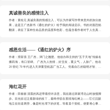
高速，一百多公里，也就两个多小时的样子。 天气越来越觉得暖和了。
因势斐然成章，内容朴茂丰蕴，心得独抒，文字清通条畅，真情弥满，
据说十公里以外是白洋淀，脚下是容城县的奥威路。这个路的牌子，就
“天重是天重人的精神原乡，王广杰的文字，以及依然活跃的天重艺术
在大巴外面，靠近人行道的地方。眺望瓦蓝瓦蓝的天空，不由得让你产
真诚善良的感情注入
团等，都是天重“原乡”的花果。天重何幸，天重人何幸！”这是著名作家
生更多的畅想——小时候，在老家县城新华书店里，看到一本《雁翎
蒋子龙先生为王广杰的散文集《通红的炉火》所写的寄语。 王广杰这个
队》的小人书，里面的人物故事和打仗情节，激起了阅读的兴趣。那时
作者：黄桂元 真诚良善的情感注入，可以为作家写作带来意外的加分效
名字，在天津市作家群体中颇为响亮。他为人诚实热忱，肯干能干，乐
候，听到白洋淀，只感觉是在诗和远方的地方。孙犁《白洋淀纪事》
果，这是王广杰新书《通红的炉火》给予我的阅读启示。书的封面烈焰
于帮助人。年轻时在工厂，是响当当的骨干，从厂长到工人都很喜欢
里，有一篇《荷花淀》，与后来的《荷花荡》，成为姊妹篇，被称作诗
翻滚，表征了某种生命品质的温度和色彩，也蕴含着作者对于人生真与
他。退休后，热心参与组织社区工作，尤其善于组织各种活动，同时他
体小说。当然，还有后来的铁凝，《哦，香雪》，也是属于这块地域特
善的向往。如此书名和主题，在花样翻新的当下散文写作中难言时尚，
多才多艺，能写作，会摄影，能歌善舞。只要往人群中一站，他的气质
色的诗体小说。再就是莫言，最早就是在保定的文学杂志《莲池》起
甚至似乎还有老套与落伍之嫌，其实却正是作者的本真追求，读之，浓
和才华就会立马显露出来。 因为我比较封闭，不善交际，和他一直没有
步。想到这些，你就会觉得随处会遇到《荷花淀》里的水生，抑或
郁的时代性、岁月感和鲜活的生活气息扑面而来，与读者达成了某种共
直接联系。去年春天，他给我打电话说，要第二天上午来采访我。我
感恩生活——《通红的炉火》序
《哦，香雪》里的女主，一双对大山充满期望的黑眼
情状态。 书中一百多篇文章，是一个时代的见证，也是作者漫长人生轨
说，不就是聊聊天吗？什么时候都行。他强调说是采访，是他们“五子
迹的记录。王广杰把“天重”放在开篇，是别有深意的。“天重”是天津重
天地传媒”正式来采访。哦，我想了想说，那就来吧。可没想到，他们
作者：滑富强 王广杰，津门之翘楚。他创办和主持的“五子天地”传媒名
型机器厂的简称，他进厂伊始，就被耀眼的电焊弧光深深吸引，并与之
来的时候，还带来了一大束花。我说，你们采访我，还给我献花？王广
播四海，有口皆碑。 广杰为人热情，好交友，重义气，人脉广。他在
结下一生之缘。“天重”是《通红的炉火》的源头和象征，是他人生学步
杰说，今天是 3 月 8 日，是国际劳动妇女节，这花是献给你夫人的。我
20 世纪 70 年代进入天津重型机器厂当工人。凭着自己的聪明才智、真
的摇篮，也是著名作家蒋子龙小说创作起飞的地方。某种意义上，
笑笑，嗨 ! 他们想的倒是如此周到！ 几句寒暄之后，他们就架好机器，
诚善良，逐渐成为企业干部，跑销售、懂经营、重运输，干得轰轰烈
说“天重”为新时期改革文学流派的发源地也不为过。作者称蒋子龙为“师
摆开架势，开始了正式采访。我一边接受他的采访，回答他的提问，他
烈。他多才多艺，能歌善舞，且迷恋文学。他由写诗开始，进而进入散
傅”，而不是“老师”，便是“天重”文化的一种别样体现。在这里，他不仅
不时叮嘱我要对着镜头，可是我免不了转过头去，总想打量他，恍若他
文写作的广阔天地，便有了这部散文集《通红的炉火》的出版。 纵观他
掌握了炼钢技术，还学会了采购、销售和管理，“通过熊熊炉火不断燃
海红花开
那边有一股吸力。他中等个儿，身板挺直，很是敦实；黑黑的皮肤，脸
的散文作品，有三个鲜明的特点： 其一，源于生活，贴近生活，又把生
烧，让我充分展示了自己的能力”，而更为重要的收获是，日后他得以
庞周正，高高的鼻梁，厚厚的嘴唇，总是微笑着。可能和我不太熟络，
活艺术化。从这部散文集的百篇作品来看，就再现了他在天重厂工作期
成为以蒋子龙小说为品牌的 “天重”文化的积极参与者，并由此圆梦，踏
作者：田春丽 清晨的风还带着些许凉意，我在路过薛家湾北山时放慢脚
他和我对话时，眉宇间稍显出过多的谦逊。这时我的心头蓦然蹦出一个
间的生活、在商海打拼的生活、在“五子天地”公众号经营谋划的生活及
上文学写作的征途。 书中取材皆为寻常日子中的点点滴滴、枝枝节节，
步。目光掠过泛着新绿的枝丫，最终停驻在那排海红树上——它们沉默
概念：工人本色，文人气质，善人面相。 去年初夏，在河北区作家协会
亲朋好友交往的生活等，无一不是他亲力亲为的和接地气的社会实景。
笔法近乎新闻特写，俗白中不乏笔墨跳脱，没有三番四抖的铺垫，不见
地立在街道两旁，像是时光埋下的伏笔，等着某个契机，便要将心事化
第三届换届活动中，他当选为理事，并被委任为“海河之北”诗社秘书
其二，文字细腻，以情感人。从字里行间，透露出作者行文谋篇的缜密
花拳绣腿的招式，视角始终对准生活现场，直奔故事、融入俗世，朴实
作满树繁花。桃花杏花零落成泥的那几天，我总在心里想：“海红啊海