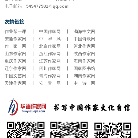
《“生日”随感》，显示了作者近期创作散文观念的小小变化。他写到 71
欢快跳跃，就连呼出的气息都氤氲着蜜饯般的甜蜜芬芳，成了记忆里最
电子邮箱：
549477581@qq.com
年前自己降生之日，胡同里热心的张大娘带着
暖的年味儿。 此刻望着枝头的海红花，忽然看见时光在花瓣上流淌。那
些青绿色的小果，会在夏日的骄阳里变成红宝石，在秋风吹过时沉甸甸
地坠弯枝头。记忆中全家人围树采摘的场景，笑声惊飞了栖息的鸟儿，
友情链接
箩筐里的果实碰出细碎的响，像一首关于生活的歌谣。那时不懂海红为
作业帮一课
丨
中国作家网
丨
渤海中文网
何总在桃李谢幕后才开花，如今却明白，这是岁月给予的馈赠——它把
安徽作家网
热闹留给春天，却把甘甜藏进漫长的等待里。 花瓣落在石阶上，像时光
丨
中 华 风
丨
中国诗歌网
的碎片。海红花开了又谢，谢了又开，可有些东西却永远留在了花影
作 家 网
丨
北京作家网
丨
河北作家网
里。是老院子里的欢声笑语，是寒冬里的那抹甜，是海红树在贫瘠土地
山东作家网
丨
浙江作家网
丨
陕西作家网
上倔强生长的模样。此刻站在海红树下，忽然懂得生命的深意：那些默
重庆作家网
丨
江苏作家网
丨
海南作家网
默积蓄的时光，那些不与群芳争艳的坚持，终会在某个时刻绽放出最动
辽宁作家网
丨
四川作家网
丨
国家图书馆
人的光彩。 暮色漫过时，花影渐渐模糊。我轻轻拾起一片花瓣，它薄如
中国文艺网
蝉翼，却承载着三十年的光阴。生活或许就像这海红树，要历经风雪，
丨
青海作家网
丨
湖南作家网
要学会等待，因为只要根须深扎土地，心中藏着对春天的渴望，终会在
天津作家网
丨
安 青 网
丨
中 诗 网
属于自己的时节，把平凡的日子酿成满树繁花。而那些开在记忆里的海
红花，永远不会凋零，它们是岁月馈赠的诗，是生命长河里，永不褪色
的芬芳。