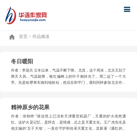
首页
首页
> 作品频道
冬日暖阳
作者：李迎兵 立冬以来，气温不断下降。尤其，这个周末，北京又刮了
两天大风，气温陡降，银红槭树上的叶子都掉光了。周二起了一个大
早。先是哈啰单车骑到地铁站，然后在和平门，遇到同样参加北京作协
采风活动来报到的一个军旅老作家，高大的身材，四方的脸庞，谦和的
笑容与这早晨八点的冬日暖阳，以及更远处的那些匆匆而来上早班的人
流，形成一个让人暖融融的小气候。 白色的大巴就停在文联作协大楼的
精神原乡的花果
院子门口。来参加采风活动的人，都是作协会员，写小说为主，五十来
个人，年龄分布不同，有二十来岁，也有三四十岁的中年，更有五六十
作者：张秋铧 “谁说世上已没有天津重型机器厂，天重的炉火依然通
岁的老同志——从事的职业也五花八门，有在国企任职，有在私企打
红。这炉火是记忆，是怀念，是情感，总之是天重文化。王广杰先生及
工，有业余写作，也有专业创作，有自由职业者，也有作协文联和期刊
他主编的‘五子天地’，一直在守护和传承天重文化，其新著《通红的炉
出版社编辑，不一而足。发车时是上午九点半，出了南六环，上了京雄
火》，所描述的天重情、亲情、世态，就表达了这种襟怀和风骨。因时