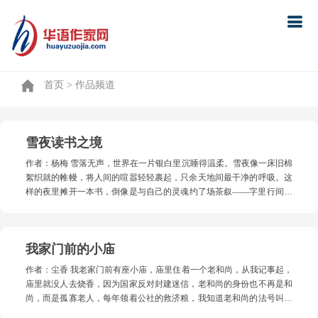
首页
首页
> 作品频道
雪夜读书之境
作者：杨梅 雪落无声，世界在一片银白里沉睡得温柔。雪夜像一床旧棉
絮织就的帷幔，将人间的喧嚣轻轻裹起，只余天地间最干净的呼吸。这
样的夜里摊开一本书，倒像是与自己的灵魂约了场茶叙——字里行间的
温度，正顺着纸页往心里钻。 案头那盏老台灯，依旧散发着暖黄的光
晕，它静静地守护着那本陪伴了我十年的旧诗集。书页的边缘，早已被
岁月打磨得卷曲，指尖轻触，便能感受到那粗粝的质感。墨香与雪夜的
我家门前的小庙
清冽交织，竟生出一种别样的和谐。我不禁回想起当年在旧书摊淘得此
书的场景：摊主老头蹲在藤椅上打盹，书堆上蒙着厚厚的灰尘。我蹲在
作者：尘香 我老家门前有座小庙，庙里住着一个老和尚，从我记事起，
书堆前翻捡，忽然触到这本《唐贤三味集》，翻开时“噗”地抖落半枚腊
庙里就没人去烧香，因为国家反对封建迷信，老和尚的身份也不再是和
梅——那干透的花瓣，泛着微红，仿佛将整个冬天的香气都封存其中。
尚，而是孤寡老人，每年领着公社的救济粮，我知道老和尚的法号叫燕
翻开诗集，那些灵动的文字仿佛化作一个个跳跃的精灵，在眼前飞舞。
青，父母早亡，已经没有什么亲人，是因为冬天，大家都在东墙根晒暖