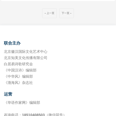
了解情况后，我又为他庆幸，因为现在人们不缺吃的，不管在哪里讨
望 想起爱、梦想和未走完的路 春给我的勇气，如嫩芽破土 我跟着阳
晶在光里流转，宛如撒了一把碎钻，璀璨夺目。这多像书里的世界啊
放进罐子里腌制起来，吃的时候切成段，可当凉菜，也可以做成沙芥拌
的曲麻菜 淡绿色的马齿苋 紫红色的折耳根 蕨菜灰灰菜香椿苜蓿头 面条
要，他也不会饿肚子，又有这个庙为他遮风挡雨，他也算“安居乐
光，把脚印走成春的诗行
——每一页都是一方小宇宙，藏着星子，藏着火种，藏着千百年前的体
汤，吃起来脆脆的有一种特殊的香味，本地的饭店，常年供应这道菜，
菜槐花榆钱 一起挤进我的眼睛 而我对荠菜情有独钟 她的顶端有淡黄色
业”了。 我因为工作忙的缘故，也不常常回去，前年春节时，我又回
上一页
下一页
温。我将别人的故事焐成自己的暖，再带着这暖，去焐更寒的夜，更冷
我甚至觉得沙芥拌汤要比羊肉更能代表本地的特色饮食。 还有一种菜，
的细柄 根须状，叶羽状分裂，茎纤细 是我的最爱 可凉拌可炒食还可做
去，发现小庙不见了，被翻盖成了“大庙”，不仅圈了院墙，而且把里面
的路。 忽然明白，这雪夜读书的至境，原是借一片雪幕作笺，以一盏灯
学名不知道叫什么，本地人叫它羊蒿兔，叶子极柔软，仿佛没有茎似
汤做混沌 是我触手可及的人间烟火
的三间瓦房翻盖的檐角飞卷很有气派，左右也又盖了几间偏房，很有些
火为引，与古往今来的灵魂对坐。在每双翻书的手里，重新燃成一片星
的，摘要轻轻地摘，洗要轻轻地洗，摘洗好了拌一点点面粉，上锅蒸熟
气象，据说是村里在外办企业发财的李财旺出资修建的，因为过年，小
河。
了，碧莹莹的清香扑鼻，再调一点料汁，浓淡相宜，就是干蘸着盐水
庙的大门紧锁着，而那个流浪汉，就蜷缩在大门的旮角里，我看了，心
吃，也美极了。 小时候，最盼着春天来，最盼着这一口新鲜的野菜。那
里很不是滋味，春节时的天气那么冷，把一个人活生生的赶出庙外，不
时候的北方缺少蔬菜，吃了一冬天的土豆白菜，嘴里没滋没味，这鲜灵
知道修这庙的李财旺到底是在做慈善还是在行恶。看流浪汉把头蜷缩在
联合主办
灵，刚从地下冒出来的绿色，怎能不叫人眼馋。所以，每当放学，我们
膝盖间，头发乱蓬蓬的板结着，一副不胜寒冷的样子，我不知道半夜时
抛开书本作业，三五同学相伴着去挖野菜，这里一窝沙葱，那儿又发现
北京徽汉国际文化艺术中心
他是怎么度过那一个个难捱寒冷的夜晚的，就慌忙的在车上翻找，想找
一片苦菜、蒲公英，倘若是下过雨的日子，有时能在树根下发现一两捧
北京知美文化传播有限公司
件棉衣送给他，无奈找了半天也没找到。我就和我堂哥商量，把他家的
野蘑菇，哎呀呀，这可了不得，蘑菇，多稀罕的东西呀，小心翼翼地挖
被子送他一条，无奈堂哥说：他白天去外村要饭，就是给他一条被子他
白居易诗歌研究会
出来，一阵风似地跑回家，献宝似地交给妈妈，妈妈的眼睛也亮起来，
无处放置，也会弄丢的。况且自从小庙翻建后，他就这样过，估计也已
《中国汉诗》编辑部
把我夸了一遍又一遍，然后把蘑菇洗净切成丁，配上土豆，锅里咕嘟咕
适应了，我听了，也无言以对。 从老家回城后，我一直忘不了流浪汉倚
《中华风》编辑部
嘟地煮着，熬成浓浓的汤，蘑菇的鲜味散发出来，比肉味还香呢，引得
着门坎蜷缩的样子，但又觉得没办法，有一天，我路过一个工地，看见
我口水直流，作业也静不下心来写，一遍遍地跑到灶台边问妈妈，什么
《渤海风》杂志社
有处理旧帐篷的，就停车在那儿买了一顶帐篷，准备给寄回去，谁知给
时候能开饭呀，妈妈笑眯眯地回应我，快了快了。 终于捱到了开饭的时
堂哥打
刻，一家人围坐在桌子前，共同享用这春天的鲜美，一勺是爷爷的，一
运营
勺是爸爸的，他们在地里下苦，要吃好了才有力气，还有满满的一勺，
是给我这个小功臣的，妈妈把锅底刮了又刮，她和奶奶碗里也黄澄澄金
《华语作家网》编辑部
灿灿的，可仔细看看，两个人碗里哪有蘑菇呦，是沾了蘑菇味的土豆汤
罢了，我暗暗下决心，明天，明天要加倍仔细地找更多的野蘑菇。 工作
咨询电话：
18510408503
（微信同号）