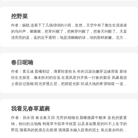
每一个字都像是一颗星星，在这雪夜的浩瀚星空中闪烁着独特的光芒。
的时候，我老爷和他聊天时，他说的。 那个庙连院子也没有，只是三间
读着那些优美的诗句，我仿佛穿越了时空，与那些伟大的诗人并肩漫步
瓦房，老和尚住在里面，倒也安静。直到后来，我们这帮小孩到了入学
在历史的长河之畔。 我看到了杜甫在风雨飘摇的茅屋里，心怀天下，笔
挖野菜
年龄，但附近又没学可上，大队就商量着，把那三间庙房当成慈善教室
落惊风雨；我看到了李白手持酒杯，对月高歌，那洒脱豪放的身姿仿佛
给我们用，老和尚的安宁就被打破了，那三间房屋本来是他的栖身之
就在眼前，“花间一壶酒，独酌无相亲。举杯邀明月，对影成三人”。在
作者：杨聪 连着下了几场绵绵的小雨，忽然，天空中有了脆生生清凌凌
地，但被我们占据后，他就只能退缩到里面的耳房里，留下外面两间给
这雪夜的寂静中，我更加深刻地感受到了诗仙那孤独中的浪漫情怀，那
的鸟叫声，啾啾啾，把草叫醒了，把树芽叫醒了，把春天叫醒了。天是
我们上课，结果我们在庙里上课没多久，他就去世了，从此，我们的一
是一种对自我、对自然、对宇宙的深邃思索，他的孤独不是落寞，而是
清亮亮的蓝，蓝的近乎透明；地是清幽幽的绿，绿的那样娇嫩。北方的
二年级就在不停的“闹鬼”和“鬼故事”中上完，三年级时我们搬到邻村一
一种遗世独立的微温，在清冷的世界里独自闪耀。 随着书页轻轻翻动，
春天，显出一种怯生生的神色，惹人怜，惹人爱。风吹动高天游弋的
所解放前地主家废弃的大院里，从此，这个庙就闲了下来，越来越破
我渐渐沉浸于文字所构建的世界之中。这个雪夜，书中的故事宛如熊熊
云，吹动山顶高大的树木，最后轻轻拂过人们的面颊，送来阵阵芳香。
败。 再后来，我二伯的儿女们都成家了，他就把他家的牛棚迁到了庙
燃烧的炉火，散发着丝丝暖意。我不禁想起《简·爱》里的壁炉，炉膛
像春风一样，躁动不安的还有热爱大自然的人们踏青觅春的心，别处的
里，他也住在了庙里，并且把庙前庙后的空地也都种上了豆角、茄子，
春日呢喃
里，木柴欢快地燃烧着，跳跃的火苗发出噼里啪啦的声响，像是在为简·
人我不知道，但当地人踏青往往附带一项活动——挖野菜。苦菜，蒲公
小庙就有了一副繁荣兴盛的景象。 再再后来，我二伯死了，庙房又闲置
爱的每一次勇敢抗争鼓掌。火焰舔舐着炉壁，把整个房间都染上了一层
英，沙芥，苜蓿芽，还有野蘑菇，都是踏青者青睐的“野味”。而公园里
下来。 二零零几年时，村里来了一个流浪汉，住在了庙里，那时我已经
作者：黄玉涵 晨曦初绽，薄雾轻笼枝头 冬的沉寂自嫩芽边缘滑落 新绿
暖橙色的光晕。简·爱就坐在壁炉旁，她的脸庞在火光的映衬下，透着一
的野菜，早被早起的大叔大妈拔光了，要想品尝这一口新鲜的滋味，就
离开家乡很多年了，并且已经功成名就，在几百里外的省城买了房子，
怯生生探首，像未拆封的信笺 在晨风里抖开第一行春的絮语 风裹着泥
种坚定而又柔和的美。 脑海中浮现出简·爱的坚强与自尊。她在命运的
得往城外走，有时要走上二三十里，相当于一次短途春游。 选一个惠风
成了郑州市民，我第一次见到那个流浪汉时，很是诧异，因为村里全是
土香掠过面颊 阳光穿透云层，把斑驳光影 织成大地的希望锦缎 一道暖
诸多磨难面前坚贞不屈，勇敢无畏地去追寻爱情和平等。她的故事恰似
和畅的双休日，换上轻便的服装，带上小铲子和塑料袋，唤上三五好
老弱病残，年轻人都外出打工了。小偷和乞丐也全都进城了，并且成为
光叩响万物的窗 花儿三三两两苏醒 粉白的笑靥在风中轻颤 像少女欲言
一阵温暖的春风，吹过这寒冷的雪夜，让我体悟到人性的光辉与力量。
友，开车往城外走十里八里，便能找到野菜，大家争抢着，笑着闹着，
职业乞丐，每天要到的收入比一般打工的还高，在这个穷乡僻壤，也不
又止的心事 把对春的眷恋酿成芬芳流淌 蜂蝶穿梭花间，翅膀沾满甜意
在这个世界里，爱情并非是依附关系，而是两个灵魂平等地相互凝视与
不乏有人会掏出手机录一段小视频发进朋友圈显摆一二。旷野里风轻轻
知道那个流浪汉能要到什么，看他的样子，也就三四十岁，和我年龄相
它们忙碌的身影如春的标点 在万紫千红里写下注脚 让每朵花开都有鲜
交融，这样充满力量的文字，足以抵御世间的所有严寒。 雪还在下，可
地吹，绿满地地跑，大家跟着风走，追着绿跑。远离案牍之繁，忘却生
我看见春草葳蕤
差不大，年轻体壮的，也不知道怎么成乞丐了，和村里人探讨这个问题
活的韵脚 溪水叮咚着跑过山谷 柳丝垂成绿色的琴弦 春风抚过时，田野
身上的暖意却漫开了。书里的温度是会传染的：李太白的酒暖了月光，
活琐事，偷得浮生半日闲，尽情享受着春天无边的惬意。 摘回来的野
时，村里人说：他精神可能有问题，因为他去村里讨要时，有时进到人
在和鸣 生命的旋律正从根系向上生长 梦园广场上，孩童奔跑的笑声 被
杜甫的诗暖了寒夜，简·爱的倔强暖了命运。这些温度渗进纸纹，渗进墨
菜，要细细地摘净，抖落泥沙，清水冲洗，反复多次，还要焯水，最后
作者：孙永强 春去春又回 无穷的植物在晨曦微露中醒来 蓝色的婆婆
家院里，不经人家允许，自己就进厨房了，这引起了村里人的反感，有
风筝线拽着飞向云端 那些高飞的纸鸢啊 载着童年梦想，在蓝天里舒展
香，等一个雪夜，等一双翻书的手，便重新活过来，在血脉里奔涌。 合
攥成一个个拳头大的团子封进冰箱，留待日后慢慢品尝，品尝永不消逝
纳，粉白的点地梅 狗尾草牛筋草半枝莲 以及多如繁星的叫不上名字的
好多人就不施舍了，所以，现在他虽然住在庙里，但讨饭总是去其它村
翅膀 我站在春光里，感动悄悄漫过心堤 熟悉的春气息里藏着新意 像重
上书页时，我的指尖还留着文字的余温。窗外，雪色愈浓，台灯的光晕
的春意，品尝留在春天里的那些快乐时光。 苦菜适合佐餐，老人说苦菜
野花 随着风的抚摸左右摇摆 滴滴露水融入甜香的泥土 装点着乡间的小
子里面讨要，我听了，依然唏嘘，为这么年轻就落魄成乞丐而同情他，
逢旧友又遇见新故事 轻轻触碰心底最柔软的角落 于是，想起生命与希
漫过窗台，将新积的雪照成半透明的玉，我能清晰地看见无数细小的冰
下火，仿佛哪里有点小病小痛，吃点苦菜都能治好，比药强百倍。沙芥
道 从陌上窄窄的小道来到广袤的田野 叶子上有锯齿的蒲公英 叶片肥厚