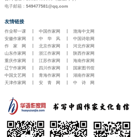
多年了，我还常常想起小时候挖野菜的情景，现在物产丰富，野蘑菇已
电子邮箱：
549477581@qq.com
不再是稀罕物了，人们吃野菜，讲究的是纯天然，无污染，以前遍地的
苦菜，
友情链接
作业帮一课
丨
中国作家网
丨
渤海中文网
安徽作家网
丨
中 华 风
丨
中国诗歌网
作 家 网
丨
北京作家网
丨
河北作家网
山东作家网
丨
浙江作家网
丨
陕西作家网
重庆作家网
丨
江苏作家网
丨
海南作家网
辽宁作家网
丨
四川作家网
丨
国家图书馆
中国文艺网
丨
青海作家网
丨
湖南作家网
天津作家网
丨
安 青 网
丨
中 诗 网