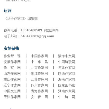
运营
《华语作家网》编辑部
咨询电话：
18510408503
（微信同号）
电子邮箱：
549477581@qq.com
友情链接
作业帮一课
丨
中国作家网
丨
渤海中文网
安徽作家网
丨
中 华 风
丨
中国诗歌网
作 家 网
丨
北京作家网
丨
河北作家网
山东作家网
丨
浙江作家网
丨
陕西作家网
重庆作家网
丨
江苏作家网
丨
海南作家网
辽宁作家网
丨
四川作家网
丨
国家图书馆
中国文艺网
丨
青海作家网
丨
湖南作家网
天津作家网
丨
安 青 网
丨
中 诗 网