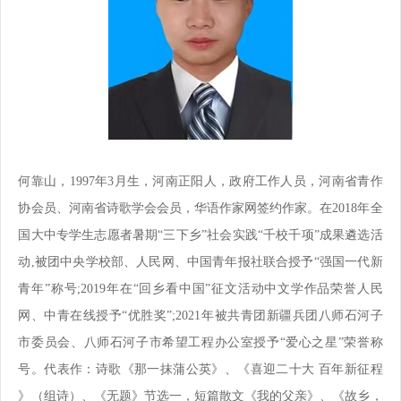
何靠山，1997年3月生，河南正阳人，政府工作人员，河南省青作
协会员、河南省诗歌学会会员，华语作家网签约作家。在2018年全
国大中专学生志愿者暑期“三下乡”社会实践“千校千项”成果遴选活
动,被团中央学校部、人民网、中国青年报社联合授予“强国一代新
青年”称号;2019年在“回乡看中国”征文活动中文学作品荣誉人民
网、中青在线授予“优胜奖”;2021年被共青团新疆兵团八师石河子
市委员会、八师石河子市希望工程办公室授予“爱心之星”荣誉称
号。代表作：诗歌《那一抹蒲公英》、《喜迎二十大 百年新征程
》（组诗）、《无题》节选一，短篇散文《我的父亲》、《故乡，