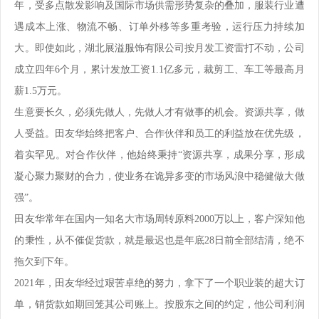
年，受多点散发影响及国际市场供需形势复杂的叠加，服装行业遭
遇成本上涨、物流不畅、订单外移等多重考验，运行压力持续加
大。即使如此，湖北展溢服饰有限公司按月发工资雷打不动，公司
成立四年6个月，累计发放工资1.1亿多元，裁剪工、车工等最高月
薪1.5万元。
生意要长久，必须先做人，先做人才有做事的机会。资源共享，做
人受益。田友华始终把客户、合作伙伴和员工的利益放在优先级，
着实罕见。对合作伙伴，他始终秉持“资源共享，成果分享，形成
凝心聚力聚财的合力，使业务在诡异多变的市场风浪中稳健做大做
强”。
田友华常年在国内一知名大市场周转原料2000万以上，客户深知他
的秉性，从不催促货款，就是最迟也是年底28日前全部结清，绝不
拖欠到下年。
2021年，田友华经过艰苦卓绝的努力，拿下了一个职业装的超大订
单，销货款如期回笼其公司账上。按股东之间的约定，他公司利润