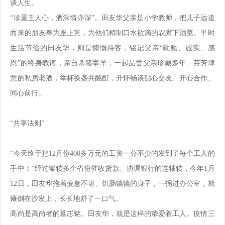
谈人生。
“珍重主人心，酒深情亦深”。田友华父亲是小学教师，把儿子远道
而来的朋友奉为座上宾，为他们精制口水欲滴的农家下酒菜。平时
生活节俭的田友华，则是慷慨待客，铭记父亲“勤勉、诚实、感
恩”的终身教诲，亲自杀猪宰羊，一起品尝父亲珍藏多年、芬芳肆
意的私房老酒，举杯换盏共酩酊，开怀畅谈贴心交友、开心合作、
同心前行。
“共享法则”
“今天终于把12月份400多万元的工资一分不少的发到了每个工人的
手中！”经过辗转多个省份催收货款、协调银行的连轴转，今年1月
12日，田友华拖着疲惫不堪、饥肠辘辘的身子，一拐进办公室，就
瘫倒在沙发上，长长地舒了一口气。
高尚是高尚者的墓志铭。田友华，就是这样的挚爱着工人。疫情三