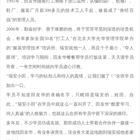
1995年，田友华随着打工潮南下浙江温州，从编织袋厂、机修厂、
鞋厂、服装厂月薪300多元的技术工人干起，修炼成了“身经百
战”的管理人员。
2006年，勤奋好学、善于琢磨的他，终于苦苦寻觅到深造的珍贵机
会，有幸参加全国50名“打工人”在北京大学光华管理学院举办
的“服装管理技术”培训班。瑞安就他一人，而且个子最小，“夺人
眼球”。培训学习期间，田友华餐餐帮学员打饭送菜，天天请学员
宵夜，一有空闲时间就向学员虚心讨教。
“瑞安小田，学习的钻劲儿和待人的真情，让我们服了！”全班学员
如出一口。
学员不知道田友华的准确名字，只晓得是瑞安的，姓田。自
此，“瑞安小田”在学员中就这么一直叫开了。田友华“酷爱学习、
待人真诚”的人格魅力，也就这么在所有学员中留下深深的烙印。
多年后，不少学员功成名就。那些成功人士带着合作伙伴一拨接一
波地找田友华，有业务谈营生，没业务大老远地跑到瑞安或他老家