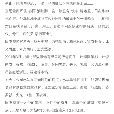
是止不住地哗哗流，一张一张的抽纸不停地往脸上贴......
宣恩营商环境“春雨”润如酥，县、镇服务“快车”解难题，田友华御
风而行。他幸运地争取到了起死回生的最重要的一张船票——杭州
对口帮扶项目，厂房、用工、食宿等问题快速得到解决，他的志
气、骨气、底气又“喷薄而出”。
田友华愈挫愈勇，应对变局，力拓新局，栉风沐雨，宵衣旰食，沐
光而生，向光而行，追光逐浪。
2021年3月，湖北展溢服饰有限公司应运而生，针织圆领衫、针织
内衣、棉衣、羽绒服、童装、休闲男装、夹克、礼服，又源源不断
昂首挺近浙江、福建等市场。
如今，公司已站在高光时刻的拐点，已从单纯代加工、贴牌销售知
名品牌到创立自主品牌，正加紧定制高端工装、西服、羽绒服、婆
罗衫、夹克、T恤、卫衣等。
田友华在平凡中的追求、不甘中的奋斗、沉重中的坚韧，实属不
易，天地可鉴，为新时代创新创业注入了汩汩暖流。