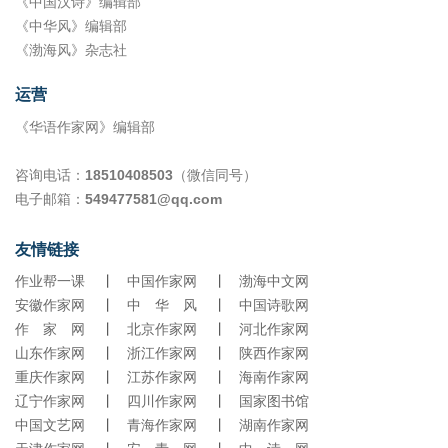
《中国汉诗》编辑部
《中华风》编辑部
《渤海风》杂志社
运营
《华语作家网》编辑部
咨询电话：
18510408503
（微信同号）
电子邮箱：
549477581@qq.com
友情链接
作业帮一课
丨
中国作家网
丨
渤海中文网
安徽作家网
丨
中 华 风
丨
中国诗歌网
作 家 网
丨
北京作家网
丨
河北作家网
山东作家网
丨
浙江作家网
丨
陕西作家网
重庆作家网
丨
江苏作家网
丨
海南作家网
辽宁作家网
丨
四川作家网
丨
国家图书馆
中国文艺网
丨
青海作家网
丨
湖南作家网