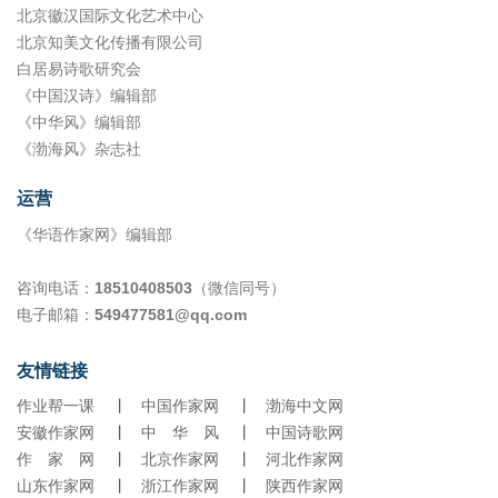
北京徽汉国际文化艺术中心
北京知美文化传播有限公司
白居易诗歌研究会
《中国汉诗》编辑部
《中华风》编辑部
《渤海风》杂志社
运营
《华语作家网》编辑部
咨询电话：
18510408503
（微信同号）
电子邮箱：
549477581@qq.com
友情链接
作业帮一课
丨
中国作家网
丨
渤海中文网
安徽作家网
丨
中 华 风
丨
中国诗歌网
作 家 网
丨
北京作家网
丨
河北作家网
山东作家网
丨
浙江作家网
丨
陕西作家网