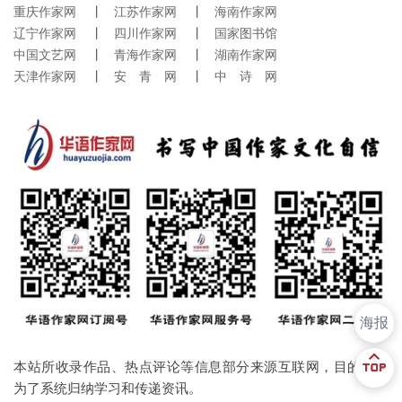
重庆作家网
丨
江苏作家网
丨
海南作家网
辽宁作家网
丨
四川作家网
丨
国家图书馆
中国文艺网
丨
青海作家网
丨
湖南作家网
天津作家网
丨
安 青 网
丨
中 诗 网
海报
本站所收录作品、热点评论等信息部分来源互联网，目的只是
为了系统归纳学习和传递资讯。