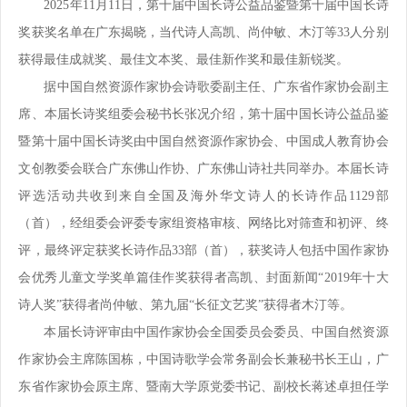
2025
年
11
月
11
日，第十届中国长诗公益品鉴暨第十届中国长诗
奖获奖名单在广东揭晓，当代诗人高凯、尚仲敏、木汀等
33
人分别
获得最佳成就奖、最佳文本奖、最佳新作奖和最佳新锐奖。
据中国自然资源作家协会诗歌委副主任、广东省作家协会副主
席、本届长诗奖组委会秘书长张况介绍，第十届中国长诗公益品鉴
暨第十届中国长诗奖由中国自然资源作家协会、中国成人教育协会
文创教委会联合广东佛山作协、广东佛山诗社共同举办。本届长诗
评选活动共收到来自全国及海外华文诗人的长诗作品
1129
部
（首），经组委会评委专家组资格审核、网络比对筛查和初评、终
评，最终评定获奖长诗作品
33
部（首），获奖诗人包括中国作家协
会优秀儿童文学奖单篇佳作奖获得者高凯、封面新闻“
2019
年十大
诗人奖”获得者尚仲敏、第九届“长征文艺奖”获得者木汀等。
本届长诗评审由中国作家协会全国委员会委员、中国自然资源
作家协会主席陈国栋，中国诗歌学会常务副会长兼秘书长王山，广
东省作家协会原主席、暨南大学原党委书记、副校长蒋述卓担任学