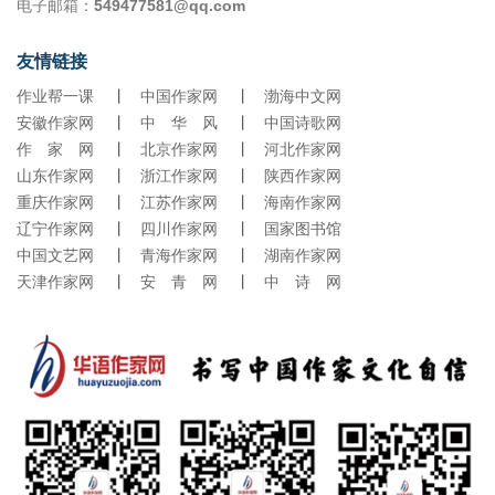
电子邮箱：
549477581@qq.com
友情链接
作业帮一课
丨
中国作家网
丨
渤海中文网
安徽作家网
丨
中 华 风
丨
中国诗歌网
作 家 网
丨
北京作家网
丨
河北作家网
山东作家网
丨
浙江作家网
丨
陕西作家网
重庆作家网
丨
江苏作家网
丨
海南作家网
辽宁作家网
丨
四川作家网
丨
国家图书馆
中国文艺网
丨
青海作家网
丨
湖南作家网
天津作家网
丨
安 青 网
丨
中 诗 网